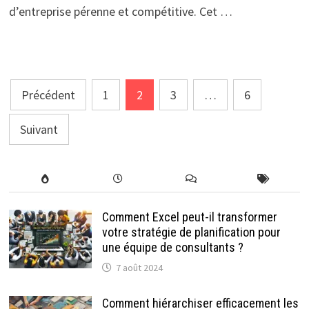
d’entreprise pérenne et compétitive. Cet …
Navigation
Précédent
1
2
3
…
6
des
Suivant
articles
Comment Excel peut-il transformer
votre stratégie de planification pour
une équipe de consultants ?
7 août 2024
Comment hiérarchiser efficacement les