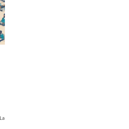
r
 La